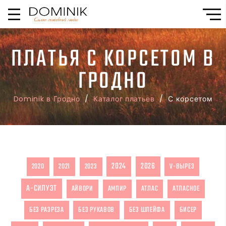
ПЛАТЬЯ С КОРСЕТОМ В
ГРОДНО
Dominik в Гродно
/
Каталог платьев
/ С корсетом
2024
2026
2020
2021
2023
V-ВЫРЕЗ
А-СИЛУЭТ
АЙВОРИ
АМПИР
АТЛАС
АТЛАСНОЕ
БЕЗ РАЗРЕЗА
БЕЗ РУКАВОВ
БЕЗ ШЛЕЙФА
БИСЕР