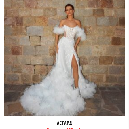
АСГАРД