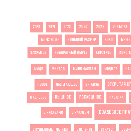
2024
2026
2020
2021
2023
V-ВЫРЕЗ
БЛЕСТЯЩЕЕ
БОЛЬШОЙ РАЗМЕР
БОХО
БРЕТЕ
ЗАКРЫТОЕ
КВАДРАТНЫЙ ВЫРЕЗ
КОРОТКОЕ
КОРОТК
МИДИ
МИКАДО
МИНИМАЛИЗМ
МОДНОЕ
НА 
ОТКРЫТАЯ С
НОВОЕ
ОБЛЕГАЮЩЕЕ
ОРГАНЗА
ПЫШНОЕ
РОСКОШНОЕ
ПУДРОВОЕ
РУСАЛКА
СВАДЕБНОЕ ПЛА
С РУКАВАМИ
С РУКАВОМ
СПУЩЕННЫЕ ПЛЕЧИКИ
СТИЛЬНОЕ
СТРАЗЫ
СЪЕМ