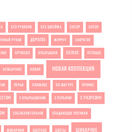
ЗА
БЕЗ РУКАВОВ
БЕЗ ШЛЕЙФА
БИСЕР
БЛЕСК
ДОРОГОЕ
ИННЫЙ РУКАВ
ЖЕМЧУГ
ЗАКРВТОЕ
ЛЕГКОЕ
ВНОЕ
КРУЖЕВО
КРЫЛЫШКИ
ЛЕТЯЩЕЕ
НОВАЯ КОЛЛЕКЦИЯ
НЕОБЫЧНОЕ
НОВАЯ
ТКИ
ПЕРЬЯ
ПЛЯЖНОЕ
ПО ФИГУРЕ
ПРЯМОЕ
РСЕТОМ
С РАЗРЕЗОМ
С КРЫЛЫШКАМИ
С ПЕРЬЯМИ
ОМ
СОБЛАЗНИТЕЛЬНОЕ
СПАДАЮЩИЕ ПЛЕЧИКИ
ШИКАРНОЕ
ФОНАРИКИ
ЦВЕТНОЕ
ЦВЕТЫ