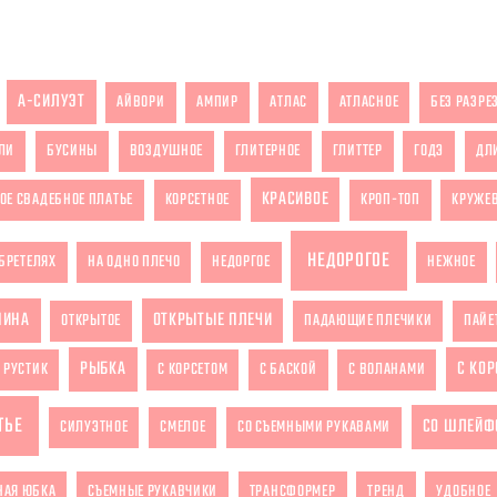
А-СИЛУЭТ
АЙВОРИ
АМПИР
АТЛАС
АТЛАСНОЕ
БЕЗ РАЗРЕ
ЛИ
БУСИНЫ
ВОЗДУШНОЕ
ГЛИТЕРНОЕ
ГЛИТТЕР
ГОДЭ
ДЛ
КРАСИВОЕ
ОЕ СВАДЕБНОЕ ПЛАТЬЕ
КОРСЕТНОЕ
КРОП-ТОП
КРУЖЕ
НЕДОРОГОЕ
БРЕТЕЛЯХ
НА ОДНО ПЛЕЧО
НЕДОРГОЕ
НЕЖНОЕ
ПИНА
ОТКРЫТЫЕ ПЛЕЧИ
ОТКРЫТОЕ
ПАДАЮЩИЕ ПЛЕЧИКИ
ПАЙЕ
РЫБКА
С КО
РУСТИК
С КОРСЕТОМ
С БАСКОЙ
С ВОЛАНАМИ
ТЬЕ
СО ШЛЕЙФ
СИЛУЭТНОЕ
СМЕЛОЕ
СО СЪЕМНЫМИ РУКАВАМИ
НАЯ ЮБКА
СЪЕМНЫЕ РУКАВЧИКИ
ТРАНСФОРМЕР
ТРЕНД
УДОБНОЕ