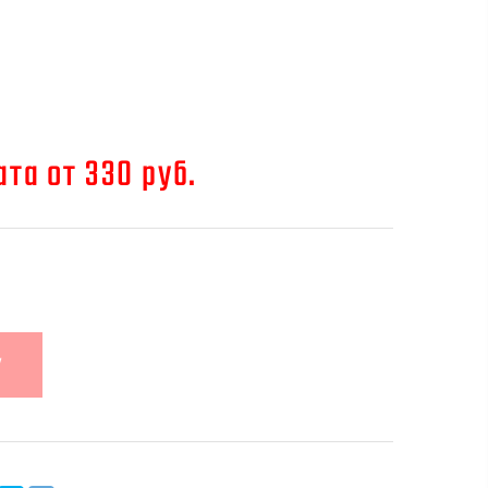
та от 330 руб.
У