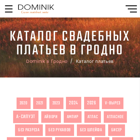
КАТАЛОГ СВАДЕБНЫХ
ПЛАТЬЕВ В ГРОДНО
Dominik в Гродно
/ Каталог платьев
2024
2026
2020
2021
2023
V-ВЫРЕЗ
А-СИЛУЭТ
АЙВОРИ
АМПИР
АТЛАС
АТЛАСНОЕ
БЕЗ РАЗРЕЗА
БЕЗ РУКАВОВ
БЕЗ ШЛЕЙФА
БИСЕР