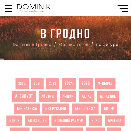
В ГРОДНО
Dominik в Гродно
/
Облако тегов
/ по фигуре
2024
2026
2020
2021
2023
V-ВЫРЕЗ
А-СИЛУЭТ
АЙВОРИ
АМПИР
АТЛАС
АТЛАСНОЕ
БЕЗ РАЗРЕЗА
БЕЗ РУКАВОВ
БЕЗ ШЛЕЙФА
БИСЕР
БЛЕСК
БЛЕСТЯЩЕЕ
БОЛЬШОЙ РАЗМЕР
БОХО
БРЕТЕЛИ