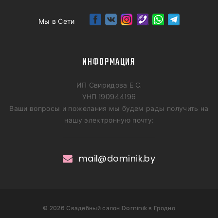
Мы в Сети
ИНФОРМАЦИЯ
ИП Свиридова Е.С.
УНП 190944196
Ваши вопросы и пожелания мы будем рады получить на
нашу электронную почту:
mail@dominik.by
©
2026
Свадебный салон Dominik в Гродно